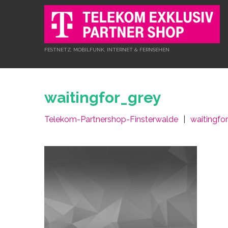
FESTNETZ, MOBILFUNK, INTERNET & FERNSEHEN
waitingfor_grey
Telekom-Partnershop-Finsterwalde
waitingfo