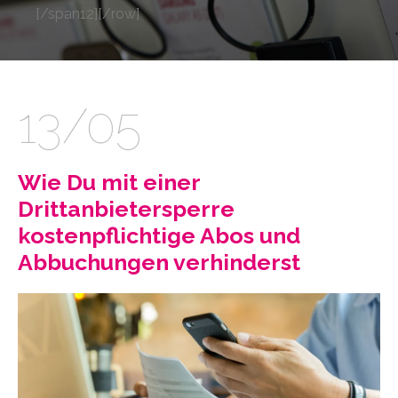
[/span12][/row]
13/05
Wie Du mit einer
Drittanbietersperre
kostenpflichtige Abos und
Abbuchungen verhinderst