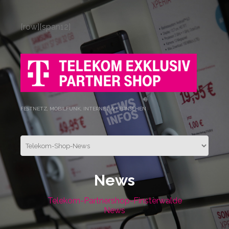
[row][span12]
FESTNETZ, MOBILFUNK, INTERNET & FERNSEHEN
News
Telekom-Partnershop-Finsterwalde
News