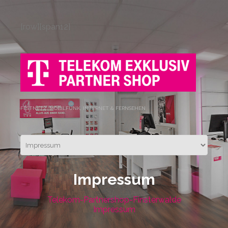
[row][span12]
FESTNETZ, MOBILFUNK, INTERNET & FERNSEHEN
Impressum
Telekom-Partnershop-Finsterwalde
Impressum