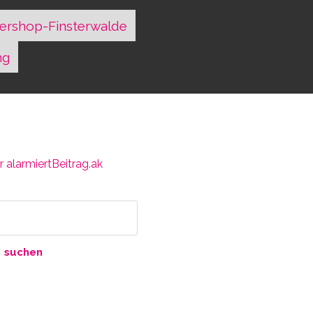
ershop-Finsterwalde
ng
 alarmiert
Beitrag.ak