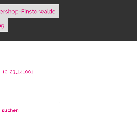
ershop-Finsterwalde
ng
-10-23_141001