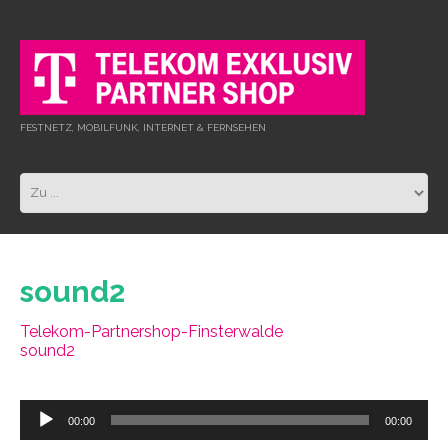
FESTNETZ, MOBILFUNK, INTERNET & FERNSEHEN
sound2
Telekom-Partnershop-Finsterwalde
sound2
Audio-
00:00
00:00
Player