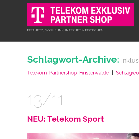
FESTNETZ, MOBILFUNK, INTERNET & FERNSEHEN
Schlagwort-Archive:
Inklu
Telekom-Partnershop-Finsterwalde
Schlagwor
13/11
NEU: Telekom Sport