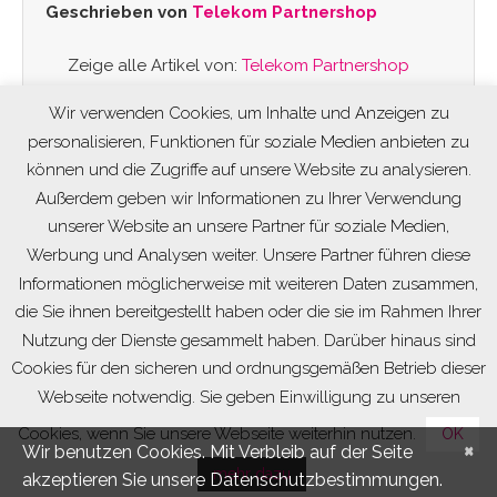
Geschrieben von
Telekom Partnershop
Zeige alle Artikel von:
Telekom Partnershop
Wir verwenden Cookies, um Inhalte und Anzeigen zu
personalisieren, Funktionen für soziale Medien anbieten zu
können und die Zugriffe auf unsere Website zu analysieren.
Außerdem geben wir Informationen zu Ihrer Verwendung
unserer Website an unsere Partner für soziale Medien,
Werbung und Analysen weiter. Unsere Partner führen diese
Informationen möglicherweise mit weiteren Daten zusammen,
die Sie ihnen bereitgestellt haben oder die sie im Rahmen Ihrer
Nutzung der Dienste gesammelt haben. Darüber hinaus sind
Cookies für den sicheren und ordnungsgemäßen Betrieb dieser
Impressum
|
Datenschutz
Webseite notwendig. Sie geben Einwilligung zu unseren
Telekom Partner Shop Finsterwalde
© 2026.
Cookies, wenn Sie unsere Webseite weiterhin nutzen.
OK
Datenschutzerklärung
×
Wir benutzen Cookies. Mit Verbleib auf der Seite
Realisierung & Idee:
DALEEN
- all die kreativen Dinge
mehr dazu
akzeptieren Sie unsere Datenschutzbestimmungen.