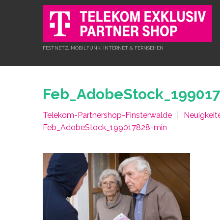
FESTNETZ, MOBILFUNK, INTERNET & FERNSEHEN
Feb_AdobeStock_199017
Telekom-Partnershop-Finsterwalde
Neuigkeit
Feb_AdobeStock_199017828-min