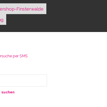
ershop-Finsterwalde
ng
versuche per SMS